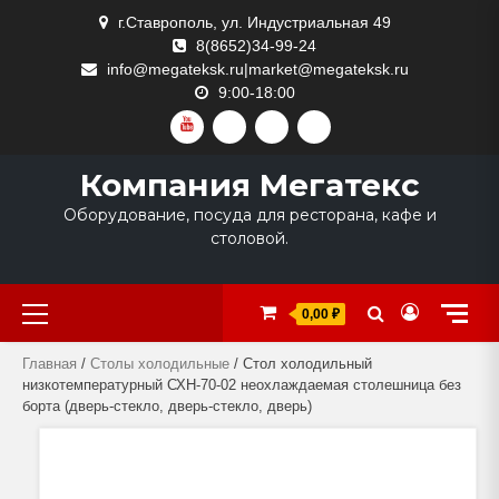
Skip
г.Ставрополь, ул. Индустриальная 49
to
8(8652)34-99-24
content
info@megateksk.ru|market@megateksk.ru
9:00-18:00
YOUTUBE
VKVIDEO
RUTUBE
DZEN
Компания Мегатекс
Оборудование, посуда для ресторана, кафе и
столовой.
Primary
0,00 ₽
Menu
Главная
/
Столы холодильные
/ Стол холодильный
низкотемпературный СХН-70-02 неохлаждаемая столешница без
борта (дверь-стекло, дверь-стекло, дверь)