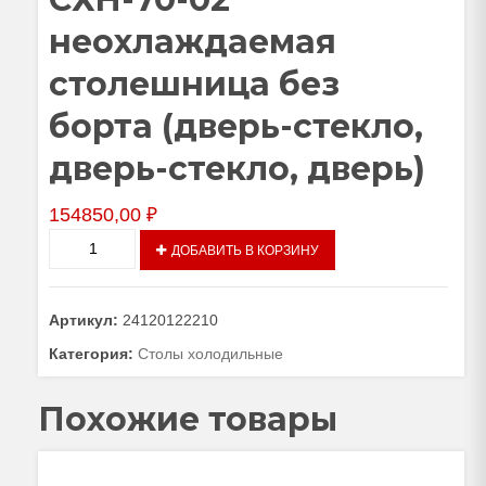
неохлаждаемая
столешница без
борта (дверь-стекло,
дверь-стекло, дверь)
154850,00
₽
Количество
ДОБАВИТЬ В КОРЗИНУ
товара
Стол
холодильный
Артикул:
24120122210
низкотемпературный
СХН-70-
Категория:
Столы холодильные
02
неохлаждаемая
Похожие товары
столешница
без
борта