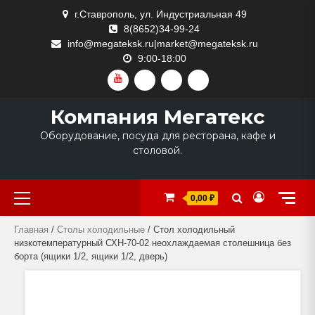
Skip
г.Ставрополь, ул. Индустриальная 49
to
8(8652)34-99-24
content
info@megateksk.ru|market@megateksk.ru
9:00-18:00
YOUTUBE
VKVIDEO
RUTUBE
DZEN
Компания Мегатекс
Оборудование, посуда для ресторана, кафе и
столовой.
Primary
0,00 ₽
Menu
Главная
/
Столы холодильные
/ Стол холодильный
низкотемпературный СХН-70-02 неохлаждаемая столешница без
борта (ящики 1/2, ящики 1/2, дверь)