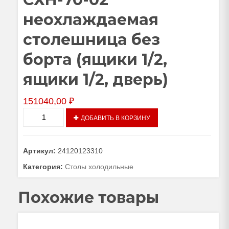
неохлаждаемая
столешница без
борта (ящики 1/2,
ящики 1/2, дверь)
151040,00
₽
Количество
ДОБАВИТЬ В КОРЗИНУ
товара
Стол
холодильный
Артикул:
24120123310
низкотемпературный
СХН-70-
Категория:
Столы холодильные
02
неохлаждаемая
Похожие товары
столешница
без
борта