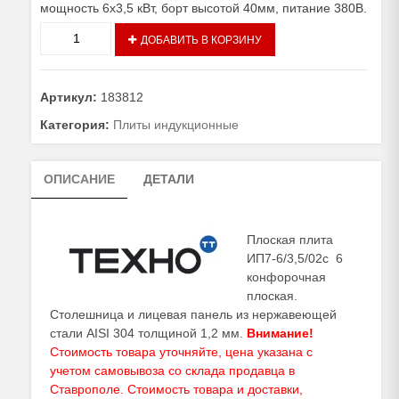
мощность 6х3,5 кВт, борт высотой 40мм, питание 380В.
Количество
ДОБАВИТЬ В КОРЗИНУ
товара
Плоская
плита
Артикул:
183812
ИП7-
6/3,5/02с
Категория:
Плиты индукционные
ОПИСАНИЕ
ДЕТАЛИ
Плоская плита
ИП7-6/3,5/02с 6
конфорочная
плоская.
Столешница и лицевая панель из нержавеющей
стали AISI 304 толщиной 1,2 мм.
Внимание!
Стоимость товара уточняйте, цена указана с
учетом самовывоза со склада продавца в
Ставрополе. Стоимость товара и доставки,