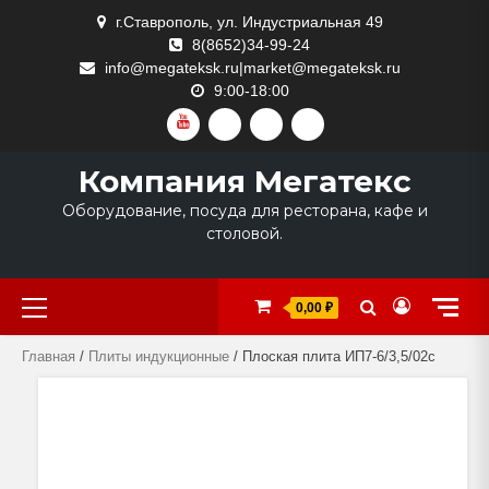
Skip
г.Ставрополь, ул. Индустриальная 49
to
8(8652)34-99-24
content
info@megateksk.ru|market@megateksk.ru
9:00-18:00
YOUTUBE
VKVIDEO
RUTUBE
DZEN
Компания Мегатекс
Оборудование, посуда для ресторана, кафе и
столовой.
Primary
0,00 ₽
Menu
Главная
/
Плиты индукционные
/ Плоская плита ИП7-6/3,5/02с