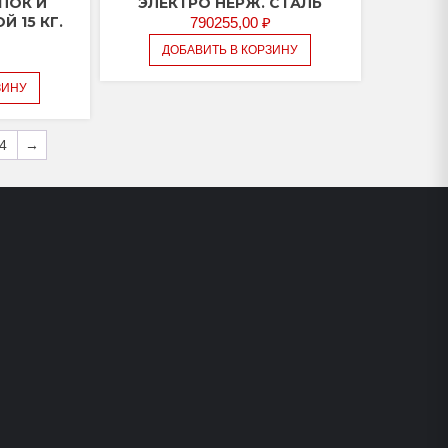
ПОК И
ЭЛЕКТРО НЕРЖ. СТАЛЬ
 15 КГ.
790255,00
₽
П
ДОБАВИТЬ В КОРЗИНУ
ЗИНУ
4
→