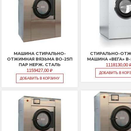
имальная
симальная
а
а
МАШИНА СТИРАЛЬНО-
CТИРАЛЬНО-ОТ
ОТЖИМНАЯ ВЯЗЬМА ВО-25П
МАШИНА «ВЕГА» В-
ПАР НЕРЖ. СТАЛЬ
1118130,00
1159427,00
₽
ДОБАВИТЬ В КОР
ДОБАВИТЬ В КОРЗИНУ