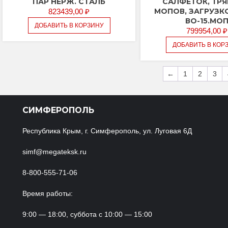
ПАР НЕРЖ. СТАЛЬ
САЛФЕТОК, ТРЯ
МОПОВ, ЗАГРУЗКОЙ
823439,00
₽
ВО-15.МО
ДОБАВИТЬ В КОРЗИНУ
799954,00
₽
ДОБАВИТЬ В КОР
←
1
2
3
СИМФЕРОПОЛЬ
Республика Крым, г. Симферополь, ул. Луговая 6Д
simf@megateksk.ru
8-800-555-71-06
Время работы:
9:00 — 18:00, суббота с 10:00 — 15:00