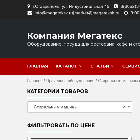
Skip
г.Ставрополь, ул. Индустриальная 49
8(8652)3
to
info@megateksk.ru|market@megateksk.ru
9:00
content
Компания Мегатекс
Оборудование, посуда для ресторана, кафе и ст
ГЛАВНАЯ
КАТАЛОГ
СТАТЬИ
СЕРВИ
Главная
/
Прачечное оборудование
/
Стиральные машины
/
КАТЕГОРИИ ТОВАРОВ
Стиральные машины
×
ФИЛЬТРОВАТЬ ПО ЦЕНЕ