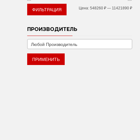
Мин
Мак
Цена:
548260 ₽
—
11421890 ₽
ФИЛЬТРАЦИЯ
цен
цен
ПРОИЗВОДИТЕЛЬ
ПРИМЕНИТЬ