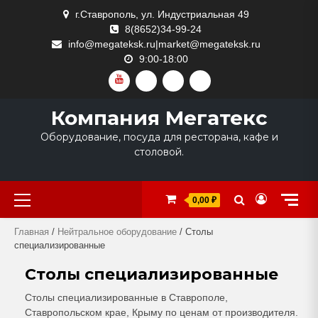
Skip
г.Ставрополь, ул. Индустриальная 49
to
8(8652)34-99-24
content
info@megateksk.ru|market@megateksk.ru
9:00-18:00
YOUTUBE
VKVIDEO
RUTUBE
DZEN
Компания Мегатекс
Оборудование, посуда для ресторана, кафе и
столовой.
Primary
0,00 ₽
Menu
Главная
/
Нейтральное оборудование
/ Столы
специализированные
Столы специализированные
Столы специализированные в Ставрополе,
Ставропольском крае, Крыму по ценам от производителя.