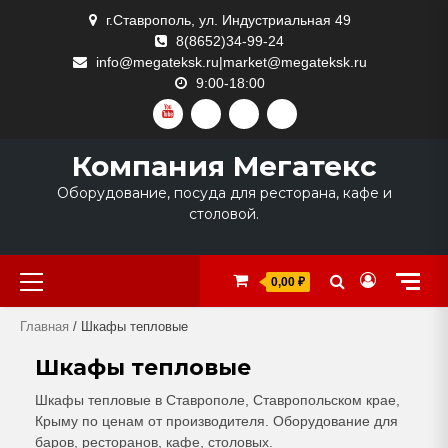
Skip
г.Ставрополь, ул. Индустриальная 49
to
8(8652)34-99-24
content
info@megateksk.ru|market@megateksk.ru
9:00-18:00
YOUTUBE
VKVIDEO
RUTUBE
DZEN
Компания Мегатекс
Оборудование, посуда для ресторана, кафе и
столовой.
Primary
0,00 ₽
Menu
Главная
/ Шкафы тепловые
Шкафы тепловые
Шкафы тепловые в Ставрополе, Ставропольском крае,
Крыму по ценам от производителя. Оборудование для
баров, ресторанов, кафе, столовых.