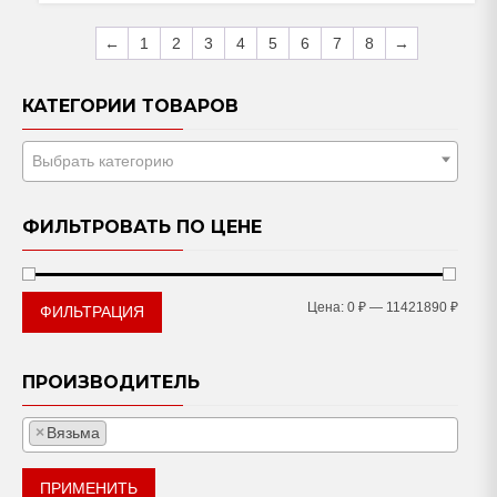
←
1
2
3
4
5
6
7
8
→
КАТЕГОРИИ ТОВАРОВ
Выбрать категорию
ФИЛЬТРОВАТЬ ПО ЦЕНЕ
Мини
Макс
Цена:
0 ₽
—
11421890 ₽
ФИЛЬТРАЦИЯ
цена
цена
ПРОИЗВОДИТЕЛЬ
×
Вязьма
ПРИМЕНИТЬ