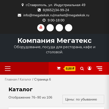
Skip
г.Ставрополь, ул. Индустриальная 49
to
8(8652)34-99-24
content
info@megateksk.ru|market@megateksk.ru
9:00-18:00
YOUTUBE
VKVIDEO
RUTUBE
DZEN
Компания Мегатекс
Оборудование, посуда для ресторана, кафе и
столовой.
Primary
0,00 ₽
Menu
Главная
/
Каталог
/ Страница 6
Каталог
Отображение 76–90 из 106